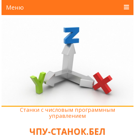
Меню
Главная
О нас
Новости
Каталог
Доставка и оплата
Лизинг
Контакты
Станки с числовым программным
управлением
ЧПУ-СТАНОК.БЕЛ