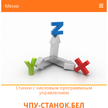
Меню
Главная
О нас
Новости
Каталог
Доставка и оплата
Лизинг
Контакты
Станки с числовым программным
управлением
ЧПУ-СТАНОК.БЕЛ