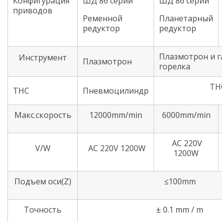
Конфигурация
ШД 86 серии
ШД 86 серии
приводов
Ременной
Планетарный
редуктор
редуктор
Плазмотрон и г
Инструмент
Плазмотрон
горелка
ТН
ТНС
Пневмоцилиндр
Макс.скорость
12000mm/min
6000mm/min
AC 220V
V/W
AC 220V 1200W
1200W
Подъем оси(Z)
≤100mm
Точность
± 0.1 mm / m